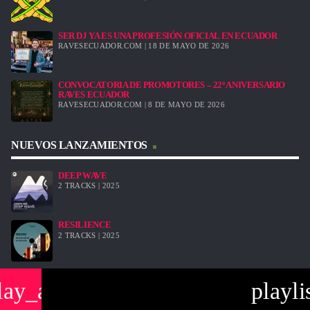
SER DJ YA ES UNA PROFESIÓN OFICIAL EN ECUADOR
RAVESECUADOR.COM | 18 DE MAYO DE 2026
CONVOCATORIA DE PROMOTORES – 22º ANIVERSARIO
RAVES ECUADOR
RAVESECUADOR.COM | 8 DE MAYO DE 2026
NUEVOS LANZAMIENTOS
DEEP WAVE
2 TRACKS | 2025
RESILIENCE
2 TRACKS | 2025
DEEPER
lay_arrow
playli
2 TRACKS | 2023