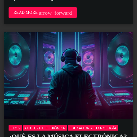
arrow_forward
READ MORE
BLOG
CULTURA ELECTRÓNICA
EDUCACIÓN Y TECNOLOGÍA
¿QUÉ ES LA MÚSICA ELECTRÓNICA?