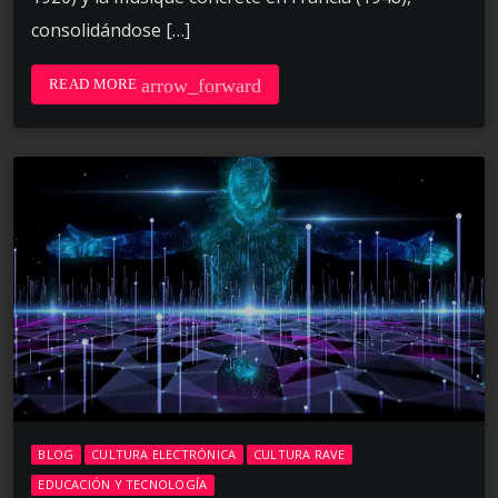
consolidándose […]
arrow_forward
READ MORE
BLOG
CULTURA ELECTRÓNICA
CULTURA RAVE
EDUCACIÓN Y TECNOLOGÍA