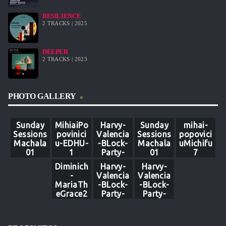
RESILIENCE
2 TRACKS | 2025
DEEPER
2 TRACKS | 2023
PHOTO GALLERY
Sunday
MihiaiPo
Harvy-
Sunday
mihai-
Sessions
povinici
Valencia
Sessions
popovici
Machala
u-EDHU-
-BLock-
Machala
uMichifu
01
1
Party-
01
7
Machala
Diminich
Harvy-
Harvy-
16
-
Valencia
Valencia
MariaTh
-BLock-
-BLock-
eGrace2
Party-
Party-
2
Machala
Machala
83
89