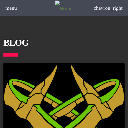
menu
chevron_right
BLOG
board_arrow_down