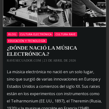
BLOG
CULTURA ELECTRÓNICA
CULTURA RAVE
EDUCACIÓN Y TECNOLOGÍA
¿DÓNDE NACIÓ LA MÚSICA
ELECTRÓNICA.?
RAVESECUADOR.COM | 23 DE ABRIL DE 2026
La música electrónica no nació en un solo lugar,
sino que surgió de varias innovaciones en Europa y
Estados Unidos a comienzos del siglo XX. Sus raíces
están en los experimentos con instrumentos como
el Telharmonium (EE. UU., 1897), el Theremin (Rusia,
1920) y la musique concrète en Francia (1948),