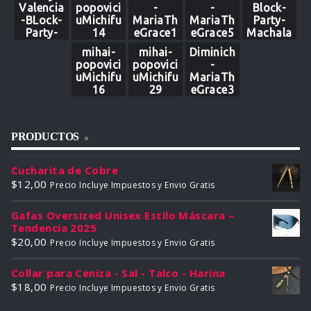
Valencia
popovici
-
-
Block-
-BLock-
uMichifu
MariaTh
MariaTh
Party-
Party-
14
eGrace1
eGrace5
Machala
Machala
1
mihai-
mihai-
Diminich
22
popovici
popovici
-
uMichifu
uMichifu
MariaTh
16
29
eGrace3
5
PRODUCTOS
Cucharita de Cobre
$
12,00
Precio Incluye Impuestos y Envio Gratis
Gafas Oversized Unisex Estilo Máscara –
Tendencia 2025
$
20,00
Precio Incluye Impuestos y Envio Gratis
Collar para Ceniza - Sal - Talco - Harina
$
18,00
Precio Incluye Impuestos y Envio Gratis