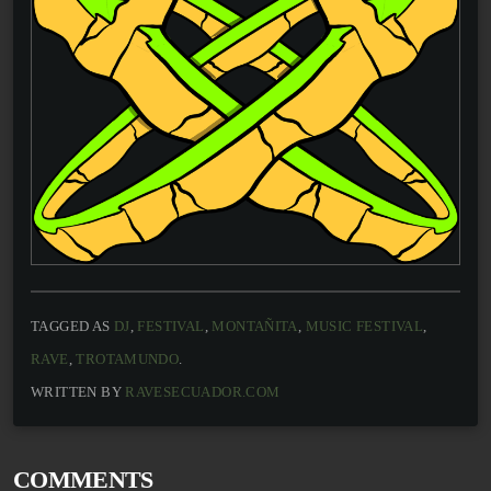
TAGGED AS
DJ
,
FESTIVAL
,
MONTAÑITA
,
MUSIC FESTIVAL
,
RAVE
,
TROTAMUNDO
.
WRITTEN BY
RAVESECUADOR.COM
COMMENTS