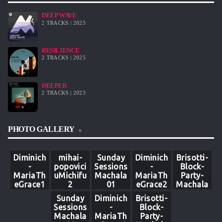
DEEP WAVE
2 TRACKS | 2025
RESILIENCE
2 TRACKS | 2025
DEEPER
2 TRACKS | 2023
PHOTO GALLERY
Diminich
mihai-
Sunday
Diminich
Brisotti-
-
popovici
Sessions
-
Block-
MariaTh
uMichifu
Machala
MariaTh
Party-
eGrace1
2
01
eGrace2
Machala
6
4
-3
Sunday
Diminich
Brisotti-
Sessions
-
Block-
Machala
MariaTh
Party-