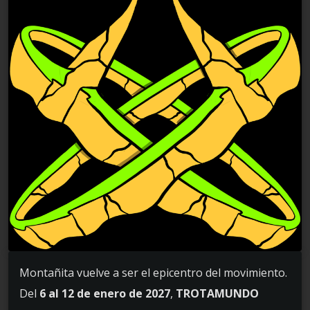
Montañita vuelve a ser el epicentro del movimiento.
Del
6 al 12 de enero de 2027
,
TROTAMUNDO