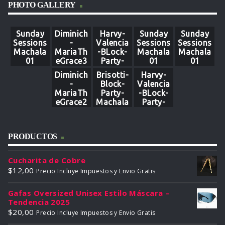
PHOTO GALLERY
Sunday
Diminich
Harvy-
Sunday
Sunday
Sessions
-
Valencia
Sessions
Sessions
Machala
MariaTh
-BLock-
Machala
Machala
01
eGrace3
Party-
01
01
7
Machala
Diminich
Brisotti-
Harvy-
02
-
Block-
Valencia
MariaTh
Party-
-BLock-
eGrace2
Machala
Party-
0
-2
Machala
16
PRODUCTOS
Cucharita de Cobre
$
12,00
Precio Incluye Impuestos y Envio Gratis
Gafas Oversized Unisex Estilo Máscara –
Tendencia 2025
$
20,00
Precio Incluye Impuestos y Envio Gratis