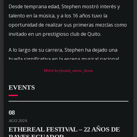
Desde temprana edad, Stephen mostró interés y
talento en la música, y a los 16 años tuvo la
oportunidad de realizar sus primeras mezclas como
invitado en un prestigioso club de Quito.
A lo largo de su carrera, Stephen ha dejado una
huella significativa en la escena musical nacional,
actuando en reconocidos clubs de todo el país y
More
keyboard_arrow_down
participando en grandes conciertos masivos en la
Costa, Sierra, Oriente y Galápagos.
EVENTS
En los últimos 6 años, ha experimentado una
evolución ascendente en su enfoque musical,
08
destacándose en la escena underground
AGO 2026
ETHEREAL FESTIVAL – 22 AÑOS DE
ecuatoriana.
RAVES ECUADOR