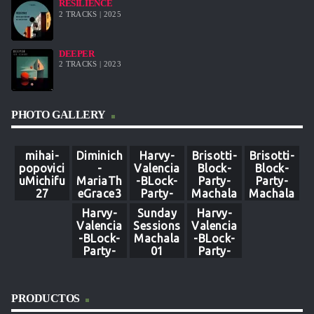
RESILIENCE
2 TRACKS | 2025
DEEPER
2 TRACKS | 2023
PHOTO GALLERY
mihai-
Diminich
Harvy-
Brisotti-
Brisotti-
popovici
-
Valencia
Block-
Block-
uMichifu
MariaTh
-BLock-
Party-
Party-
27
eGrace3
Party-
Machala
Machala
Machala
8
-1
Harvy-
Sunday
Harvy-
82
Valencia
Sessions
Valencia
-BLock-
Machala
-BLock-
Party-
01
Party-
Machala
Machala
07
86
PRODUCTOS