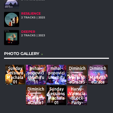
RESILIENCE
2 TRACKS | 2025
DEEPER
2 TRACKS | 2023
PHOTO GALLERY
Sunday
mihai-
mihai-
Diminich
Diminich
Sessions
popovici
popovici
-
-
Machala
uMichifu
uMichifu
MariaTh
MariaTh
01
11
6
eGrace5
eGrace
Diminich
Sunday
Harvy-
-
Sessions
Valencia
MariaTh
Machala
-BLock-
eGrace1
01
Party-
3
Machala
80