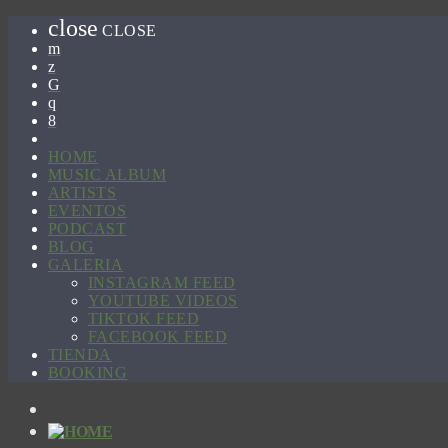
close
CLOSE
HOME
MUSIC ALBUM
ARTISTS
EVENTOS
PODCAST
BLOG
GALERIA
INSTAGRAM FEED
YOUTUBE VIDEOS
TIKTOK FEED
FACEBOOK FEED
TIENDA
BOOKING