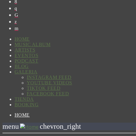
HOME
MUSIC ALBUM
ARTISTS
EVENTOS
PODCAST
BLOG
GALERIA
INSTAGRAM FEED
YOUTUBE VIDEOS
TIKTOK FEED
FACEBOOK FEED
TIENDA
BOOKING
HOME
menu
chevron_right