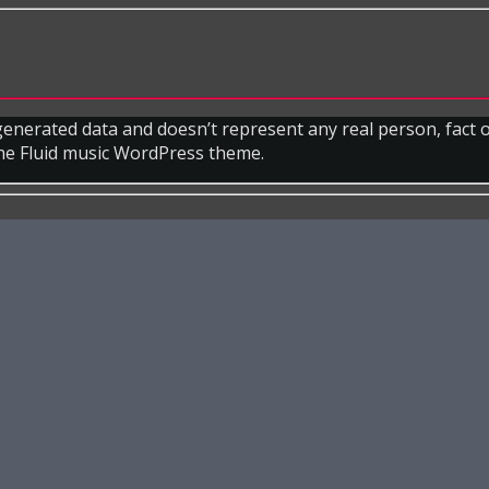
 generated data and doesn’t represent any real person, fact
the Fluid music WordPress theme.