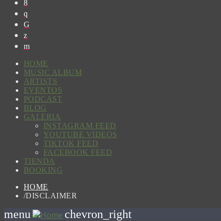
HOME
MUSIC ALBUM
ARTISTS
EVENTOS
PODCAST
BLOG
GALERIA
INSTAGRAM FEED
YOUTUBE VIDEOS
TIKTOK FEED
FACEBOOK FEED
TIENDA
BOOKING
HOME
/
DISCLAIMER
menu
chevron_right