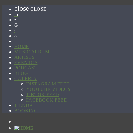
close
CLOSE
HOME
MUSIC ALBUM
ARTISTS
EVENTOS
PODCAST
BLOG
GALERIA
INSTAGRAM FEED
YOUTUBE VIDEOS
TIKTOK FEED
FACEBOOK FEED
TIENDA
BOOKING